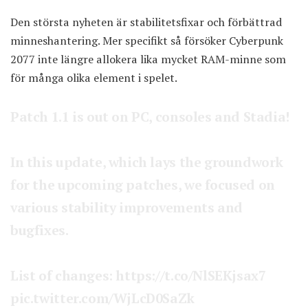
Den största nyheten är stabilitetsfixar och förbättrad
minneshantering. Mer specifikt så försöker Cyberpunk
2077 inte längre allokera lika mycket RAM-minne som
för många olika element i spelet.
Patch 1.1 is out on PC, consoles and Stadia!
In this update, which lays the groundwork
for the upcoming patches, we focused on
various stability improvements and
bugfixes.
List of changes:
https://t.co/NlSEKjsax7
pic.twitter.com/WjLcD0SaZk