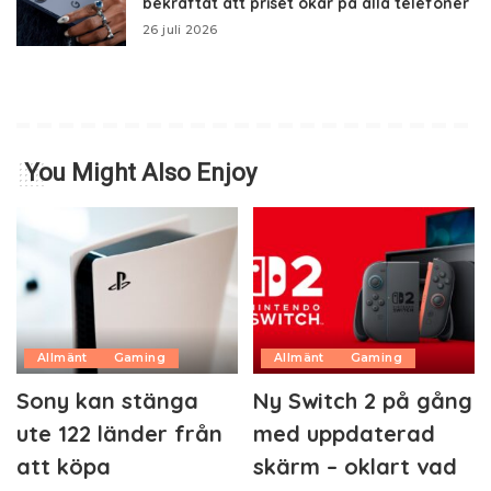
bekräftat att priset ökar på alla telefoner
26 juli 2026
You Might Also Enjoy
Allmänt
Gaming
Allmänt
Gaming
Sony kan stänga
Ny Switch 2 på gång
ute 122 länder från
med uppdaterad
att köpa
skärm – oklart vad