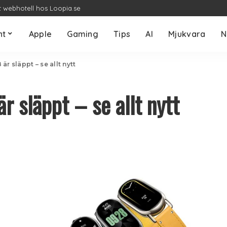
t webhotell hos Loopia.se
nt
Apple
Gaming
Tips
AI
Mjukvara
N
r släppt – se allt nytt
 släppt – se allt nytt