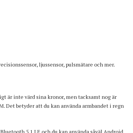
ecisionssensor, ljussensor, pulsmätare och mer.
igt är inte värd sina kronor, men tacksamt nog är
TM. Det betyder att du kan använda armbandet i regn
Bluetooth 5.1 LE och du kan använda såväl Android