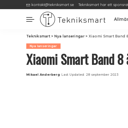
kontakt@tekniksmart.se
Tekniksmart har ett sponsra
Allmä
Tekniksmart
>
Nya lanseringar
>
Xiaomi Smart Band 8 ä
Nya lanseringar
Xiaomi Smart Band 8 är
Mikael Anderberg
Last Updated: 28 september 2023
Posted
by