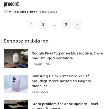
procent
Mikael Anderberg
13 mars 2026
Posted
by
…
1
2
5
Senaste artiklarna
Google Pixel Tag är en bluetooth-spårare
med inbyggd högtalare
1 augusti 2026
Samsung Galaxy S27 Ultra kan få
betydligt större batteri än tidigare
modeller
28 juli 2026
Stora problem för Xbox-spelare – spel
slutade fungera