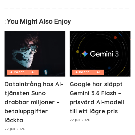
You Might Also Enjoy
Allmänt
AI
Allmänt
AI
Dataintrång hos AI-
Google har släppt
tjänsten Suno
Gemini 3.6 Flash –
drabbar miljoner –
prisvärd AI-modell
betaluppgifter
till ett lägre pris
läckta
22 juli 2026
22 juli 2026