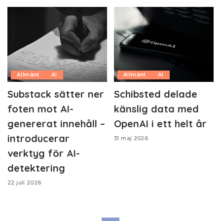
Allmänt
AI
Allmänt
AI
Substack sätter ner
Schibsted delade
foten mot AI-
känslig data med
genererat innehåll –
OpenAI i ett helt år
introducerar
31 maj 2026
verktyg för AI-
detektering
22 juli 2026