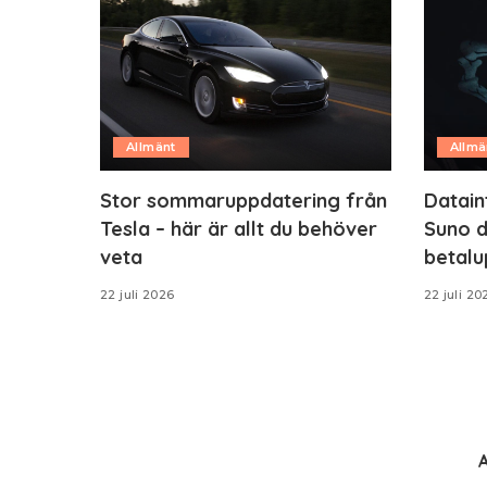
Allmänt
Allmä
Stor sommaruppdatering från
Datain
Tesla – här är allt du behöver
Suno d
veta
betalu
22 juli 2026
22 juli 20
A