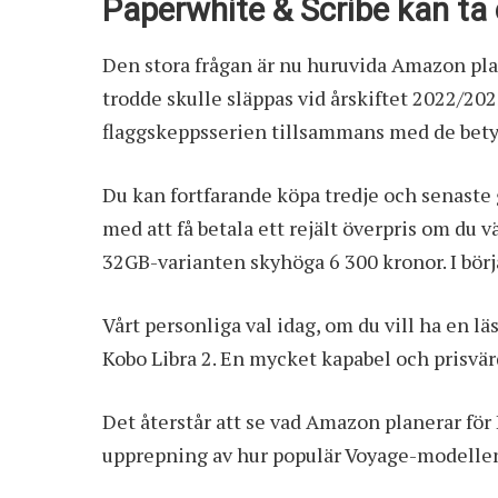
Paperwhite & Scribe kan ta 
Den stora frågan är nu huruvida Amazon plane
trodde skulle
släppas vid årskiftet 2022/20
flaggskeppsserien tillsammans med de bety
Du kan fortfarande köpa tredje och senaste
med att få betala ett rejält överpris om du 
32GB-varianten skyhöga 6 300 kronor. I börja
Vårt personliga val idag, om du vill ha en lä
Kobo Libra 2
. En mycket kapabel och prisvär
Det återstår att se vad Amazon planerar för K
upprepning av hur populär Voyage-modellen 