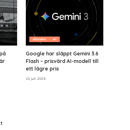
Allmänt
AI
 på
Google har släppt Gemini 3.6
är
Flash – prisvärd AI-modell till
ett lägre pris
22 juli 2026
t