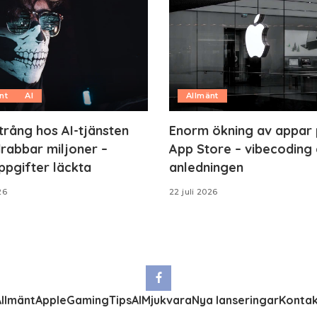
nt
AI
Allmänt
trång hos AI-tjänsten
Enorm ökning av appar
rabbar miljoner –
App Store – vibecoding 
ppgifter läckta
anledningen
26
22 juli 2026
llmänt
Apple
Gaming
Tips
AI
Mjukvara
Nya lanseringar
Kontak