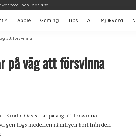
t webhotell hos Loopia.se
nt
Apple
Gaming
Tips
AI
Mjukvara
N
äg att försvinna
r på väg att försvinna
 Kindle Oasis – är på väg att försvinna.
Nyligen togs modellen nämligen bort från den
.