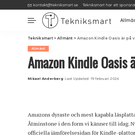
kontakt@tekniksmart.se
Tekniksmart har ett sponsra
Allmä
Tekniksmart
>
Allmänt
>
Amazon Kindle Oasis är på v
Allmänt
Amazon Kindle Oasis ä
Mikael Anderberg
Last Updated: 19 februari 2024
Posted
by
Amazons dyraste och mest kapabla läsplatta –
Åtminstone i den form vi känner till idag. 
officiella jämförelsesidan för Kindle-plattor