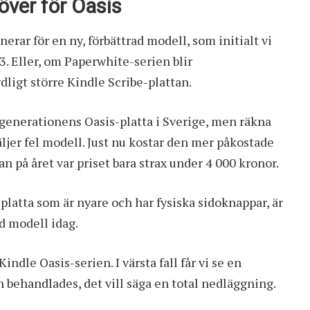
över för Oasis
rar för en ny, förbättrad modell, som initialt vi
23
. Eller, om
Paperwhite-serien
blir
dligt större
Kindle Scribe-plattan
.
 generationens Oasis-platta i Sverige, men räkna
väljer fel modell. Just nu kostar den mer påkostade
n på året var priset bara strax under 4 000 kronor.
splatta som är nyare och har fysiska sidoknappar, är
d modell idag.
indle Oasis-serien. I värsta fall får vi se en
behandlades, det vill säga en total nedläggning.