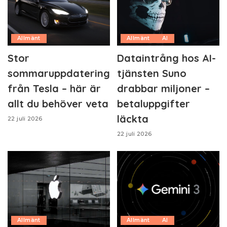
Allmänt
Allmänt
AI
Stor
Dataintrång hos AI-
sommaruppdatering
tjänsten Suno
från Tesla – här är
drabbar miljoner –
allt du behöver veta
betaluppgifter
läckta
22 juli 2026
22 juli 2026
Allmänt
Allmänt
AI