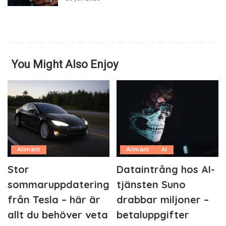
You Might Also Enjoy
Allmänt
Allmänt
AI
Stor
Dataintrång hos AI-
sommaruppdatering
tjänsten Suno
från Tesla – här är
drabbar miljoner –
allt du behöver veta
betaluppgifter