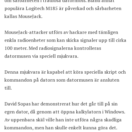
om sårbarheten i trådlösa datormöss. Bland annat
populära Logitech M185 är påverkad och sårbarheten
kallas MouseJack.
MouseJack-attacker utförs av hackare med tämligen
enkla radioenheter som kan skicka signaler upp till cirka
100 meter. Med radiosignalerna kontrolleras
datormusen via speciell mjukvara.
Denna mjukvara är kapabel att köra speciella skript och
kommandon på datorn som datormusen är ansluten
till.
David Sopas har demonstrerat hur det går till på sin
egen dator, då genom att öppna kalkylatorn i Windows.
Av uppenbara skäl ville han inte utföra några skadliga
kommandon, men han skulle enkelt kunna göra det.