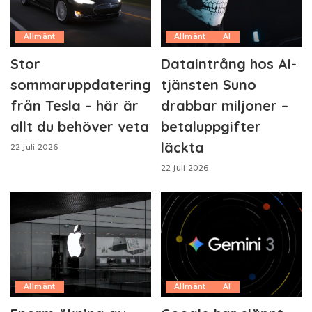
Allmänt
Allmänt
AI
Stor
Dataintrång hos AI-
sommaruppdatering
tjänsten Suno
från Tesla – här är
drabbar miljoner –
allt du behöver veta
betaluppgifter
läckta
22 juli 2026
22 juli 2026
Allmänt
Allmänt
AI