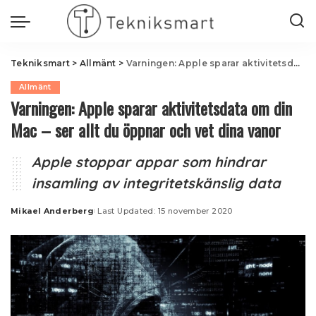
Tekniksmart
>
Allmänt
>
Varningen: Apple sparar aktivitetsdata om din Mac – ser allt du öppnar och vet dina vanor
Allmänt
Varningen: Apple sparar aktivitetsdata om din
Mac – ser allt du öppnar och vet dina vanor
Apple stoppar appar som hindrar
insamling av integritetskänslig data
Mikael Anderberg
Last Updated: 15 november 2020
Posted
by