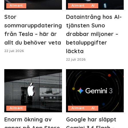
Allmänt
Allmänt
AI
Stor
Dataintrång hos AI-
sommaruppdatering
tjänsten Suno
från Tesla – här är
drabbar miljoner –
allt du behöver veta
betaluppgifter
läckta
22 juli 2026
22 juli 2026
Allmänt
Allmänt
AI
Enorm ökning av
Google har släppt
appar på App Store
Gemini 3.6 Flash –