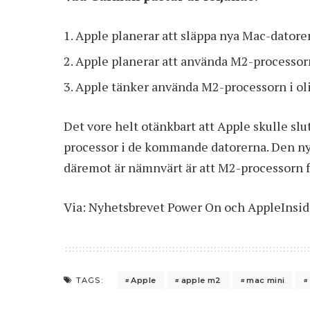
Apple planerar att släppa nya Mac-datore
Apple planerar att använda M2-processorn
Apple tänker använda M2-processorn i oli
Det vore helt otänkbart att Apple skulle sl
processor i de kommande datorerna. Den nyh
däremot är nämnvärt är att M2-processorn f
Via:
Nyhetsbrevet Power On
och
AppleInsid
Apple
apple m2
mac mini
TAGS: