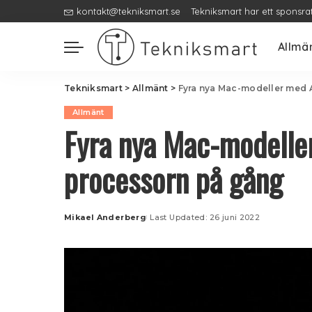
kontakt@tekniksmart.se
Tekniksmart har ett sponsra
Allmä
Tekniksmart
>
Allmänt
>
Fyra nya Mac-modeller med
Allmänt
Fyra nya Mac-modelle
processorn på gång
Mikael Anderberg
Last Updated: 26 juni 2022
Posted
by