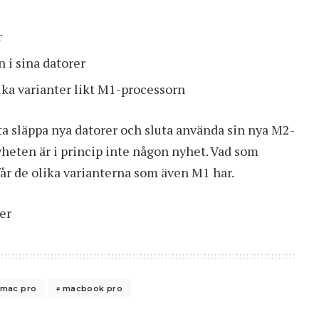
r
 i sina datorer
ka varianter likt M1-processorn
uta släppa nya datorer och sluta använda sin nya M2-
eten är i princip inte någon nyhet. Vad som
år de olika varianterna som även M1 har.
er
mac pro
macbook pro