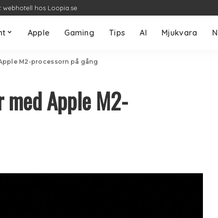
t webhotell hos Loopia.se
nt
Apple
Gaming
Tips
AI
Mjukvara
N
 Apple M2-processorn på gång
r med Apple M2-