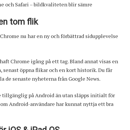
 och Safari – bildkvaliteten blir sämre
en tom flik
att Chrome nu har en ny och förbättrad sidupplevelse
 haft Chrome igång på ett tag. Bland annat visas en
 senast öppna flikar och en kort historik. Du får
lla de senaste nyheterna från Google News.
tillgänglig på Android än utan släpps initialt för
 som Android-användare har kunnat nyttja ett bra
r iOS & iPad OS