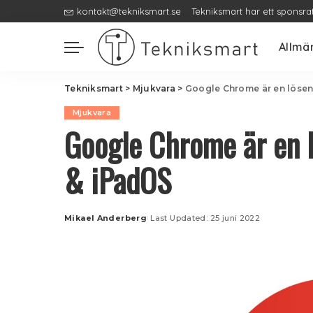
kontakt@tekniksmart.se
Tekniksmart har ett sponsra
Allmä
Tekniksmart
>
Mjukvara
>
Google Chrome är en lösen
Mjukvara
Google Chrome är en 
& iPadOS
Mikael Anderberg
Last Updated: 25 juni 2022
Posted
by