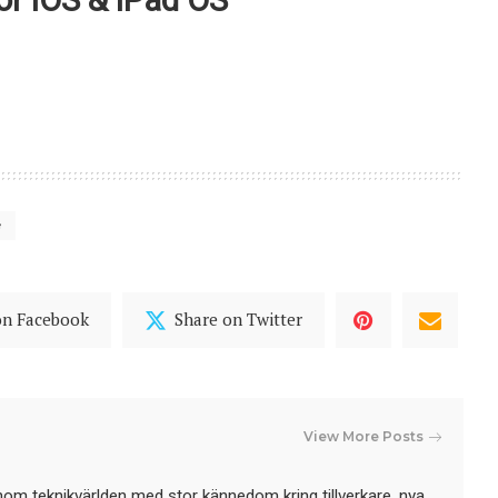
e
on Facebook
Share on Twitter
View More Posts
nom teknikvärlden med stor kännedom kring tillverkare, nya