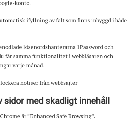
oogle-konto.
tomatisk ifyllning av fält som finns inbyggd i både
renodlade lösenordshanterarna 1Password och
 du får samma funktionalitet i webbläsaren och
engar varje månad.
lockera notiser från webbsajter
v sidor med skadligt innehåll
 Chrome är ”Enhanced Safe Browsing”.