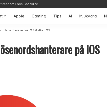
t webhotell hos Loopia.se
nt
Apple
Gaming
Tips
AI
Mjukvara
N
ordshanterare på iOS & iPadOS
lösenordshanterare på iOS