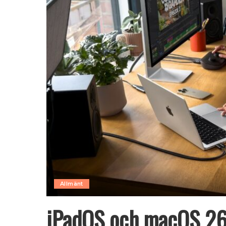
Allmänt
iPadOS och macOS 26.