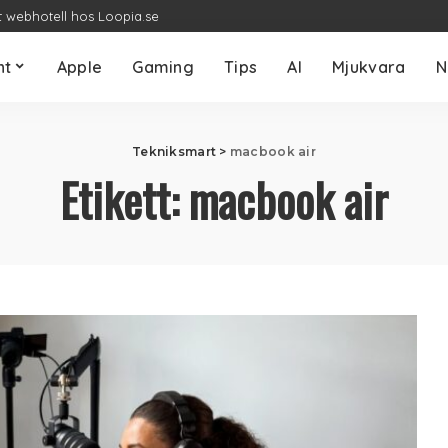
t webhotell hos Loopia.se
nt
Apple
Gaming
Tips
AI
Mjukvara
N
Tekniksmart
>
macbook air
Etikett:
macbook air