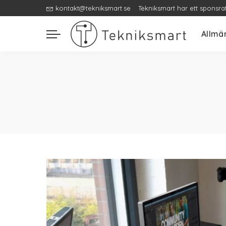
kontakt@tekniksmart.se
Tekniksmart har ett sponsra
Allmä