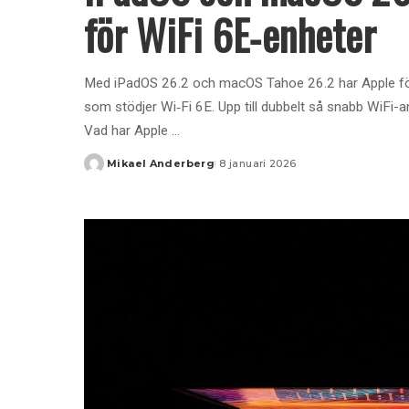
för WiFi 6E‑enheter
Med iPadOS 26.2 och macOS Tahoe 26.2 har Apple för
som stödjer Wi‑Fi 6E. Upp till dubbelt så snabb WiFi-a
Vad har Apple
...
Mikael Anderberg
8 januari 2026
Posted
by