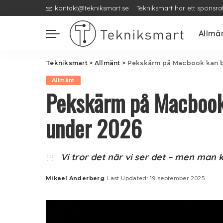
kontakt@tekniksmart.se
Tekniksmart har ett sponsra
Allmä
Tekniksmart
>
Allmänt
>
Pekskärm på Macbook kan bl
Allmänt
Pekskärm på Macbook 
under 2026
Vi tror det när vi ser det – men man
Mikael Anderberg
Last Updated: 19 september 2025
Posted
by