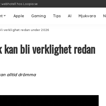
t webhotell hos Loopia.se
nt
Apple
Gaming
Tips
AI
Mjukvara
N
i verklighet redan under 2026
kan bli verklighet redan
 kan alltid drömma