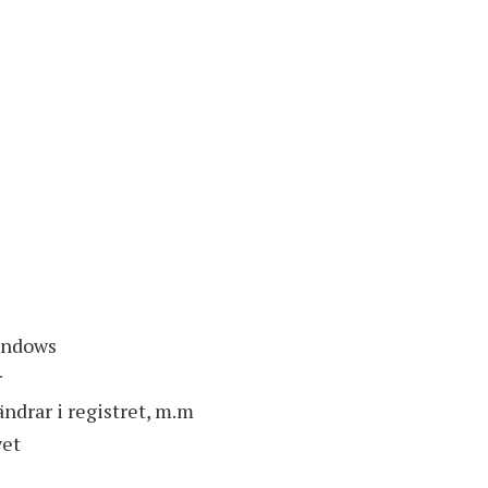
Windows
r
ndrar i registret, m.m
vet