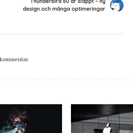
Thunderbird 60 är släppt – ny
design och många optimeringar
n kommentar.