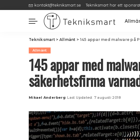
kontakt@tekniksmart.se
Tekniksmart har ett sponsra
Allmä
Tekniksmart
>
Allmänt
>
145 appar med malware på P
Allmänt
145 appar med malwar
säkerhetsfirma varna
Mikael Anderberg
Last Updated: 7 augusti 2018
Posted
by