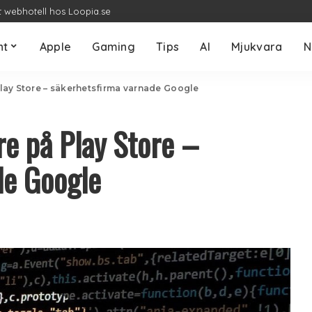
t webhotell hos Loopia.se
nt
Apple
Gaming
Tips
AI
Mjukvara
N
lay Store – säkerhetsfirma varnade Google
e på Play Store –
de Google