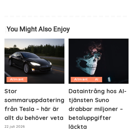
You Might Also Enjoy
Allmänt
Allmänt
AI
Stor
Dataintrång hos AI-
sommaruppdatering
tjänsten Suno
från Tesla – här är
drabbar miljoner –
allt du behöver veta
betaluppgifter
läckta
22 juli 2026