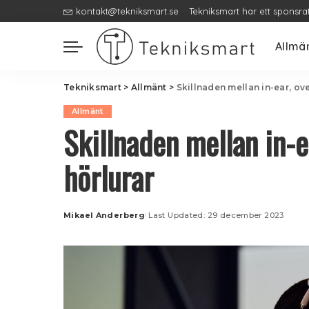
kontakt@tekniksmart.se
Tekniksmart har ett sponsra
Allmä
Tekniksmart
>
Allmänt
>
Skillnaden mellan in-ear, ov
Allmänt
Skillnaden mellan in-e
hörlurar
Mikael Anderberg
Last Updated: 29 december 2023
Posted
by