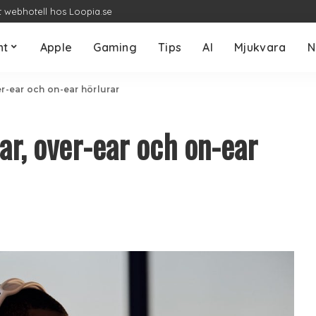
t webhotell hos Loopia.se
nt
Apple
Gaming
Tips
AI
Mjukvara
N
er-ear och on-ear hörlurar
ar, over-ear och on-ear