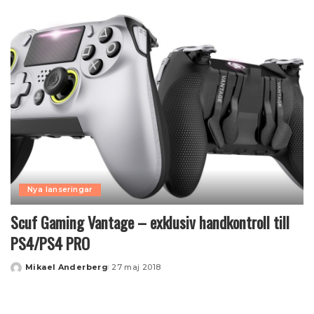
by
Nya lanseringar
Scuf Gaming Vantage – exklusiv handkontroll till
PS4/PS4 PRO
Mikael Anderberg
27 maj 2018
Posted
by