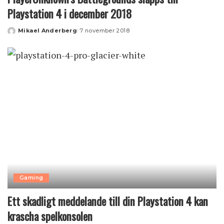
Playstation 4 i december 2018
Mikael Anderberg
7 november 2018
Posted
by
Gaming
Ett skadligt meddelande till din Playstation 4 kan
krascha spelkonsolen