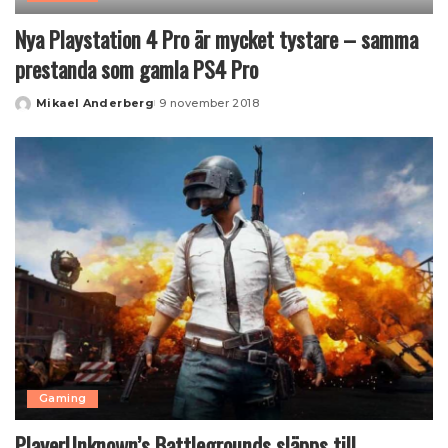
Nya Playstation 4 Pro är mycket tystare – samma
prestanda som gamla PS4 Pro
Mikael Anderberg
9 november 2018
Posted
by
Gaming
PlayerUnknown’s Battlegrounds släpps till