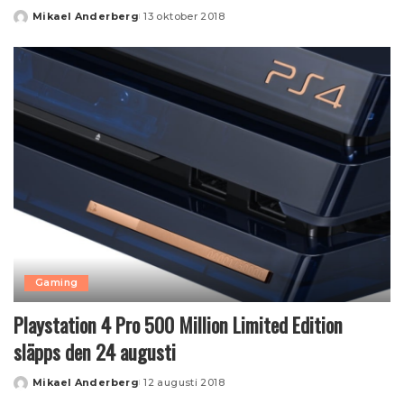
Mikael Anderberg
13 oktober 2018
Posted
by
Gaming
Playstation 4 Pro 500 Million Limited Edition
släpps den 24 augusti
Mikael Anderberg
12 augusti 2018
Posted