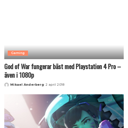
Gaming
God of War fungerar bäst med Playstation 4 Pro –
även i 1080p
Mikael Anderberg
2 april 2018
Posted
by