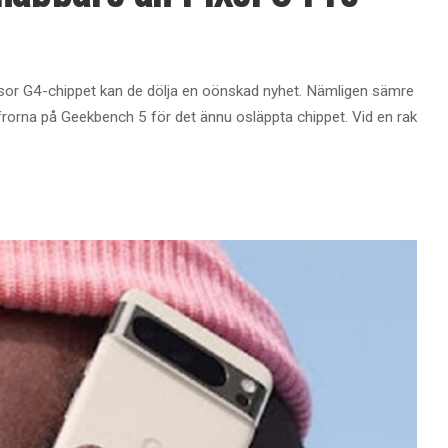
sor G4-chippet kan de dölja en oönskad nyhet. Nämligen sämre
iffrorna på Geekbench 5 för det ännu osläppta chippet. Vid en rak