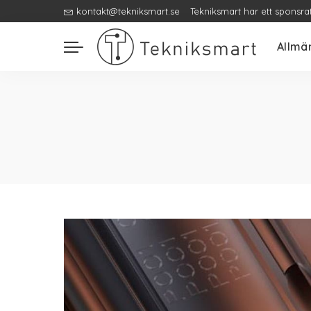
kontakt@tekniksmart.se
Tekniksmart har ett sponsra
Allmä