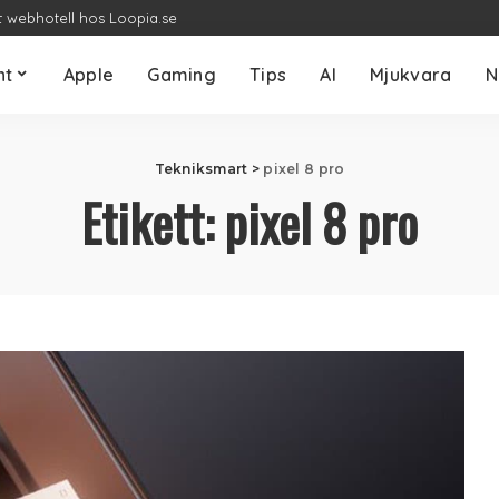
t webhotell hos Loopia.se
nt
Apple
Gaming
Tips
AI
Mjukvara
N
Tekniksmart
>
pixel 8 pro
Etikett:
pixel 8 pro