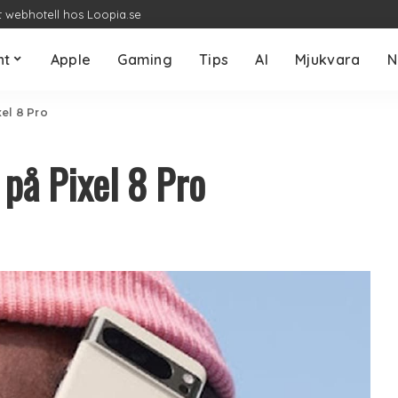
t webhotell hos Loopia.se
nt
Apple
Gaming
Tips
AI
Mjukvara
N
el 8 Pro
på Pixel 8 Pro