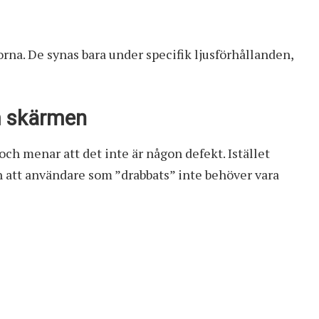
ulorna. De synas bara under specifik ljusförhållanden,
m skärmen
h menar att det inte är någon defekt. Istället
ch att användare som ”drabbats” inte behöver vara