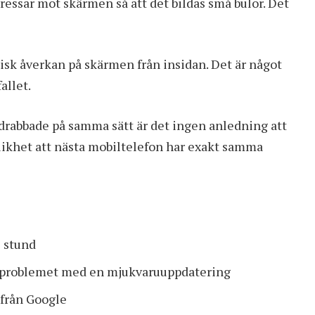
ssar mot skärmen så att det bildas små bulor. Det
sisk åverkan på skärmen från insidan. Det är något
allet.
drabbade på samma sätt är det ingen anledning att
olikhet att nästa mobiltelefon har exakt samma
e stund
sa problemet med en mjukvaruuppdatering
 från Google