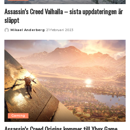
Assassin’s Creed Valhalla – sista uppdateringen är
släppt
Mikael Anderberg
21 februari 2023
Posted
by
Gaming
Assassin’s Creed Origins kommer till Xbox Game