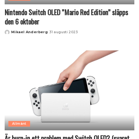
Nintendo Switch OLED ”Mario Red Edition” släpps
den 6 oktober
Mikael Anderberg
31 augusti 2023
Posted
by
Allmänt
Är burn-in ett problem med Switch OLED? (svaret