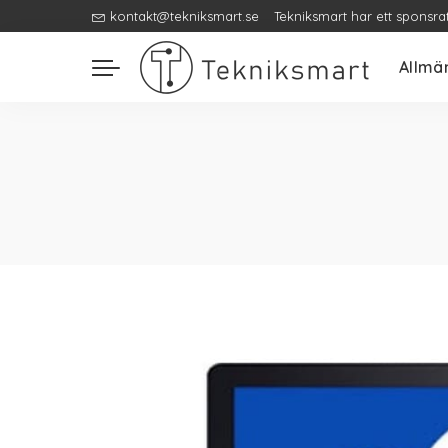
kontakt@tekniksmart.se
Tekniksmart har ett sponsra
Allmä