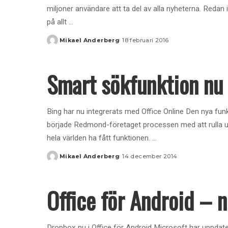
miljoner användare att ta del av alla nyheterna. Redan i
på allt
...
Mikael Anderberg
18 februari 2016
Posted
by
Smart sökfunktion nu i
Bing har nu integrerats med Office Online Den nya fun
började Redmond-företaget processen med att rulla ut
hela världen ha fått funktionen.
...
Mikael Anderberg
14 december 2014
Posted
by
Office för Android –
Dropbox nu i Office för Android Microsoft har uppdat