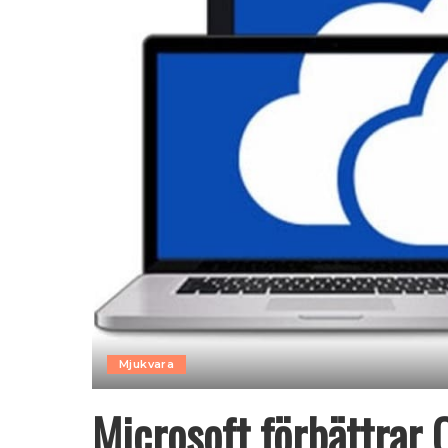
Mjukvara
Microsoft förbättrar 