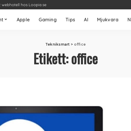
t webhotell hos Loopia.se
nt
Apple
Gaming
Tips
AI
Mjukvara
N
Tekniksmart
>
office
Etikett:
office