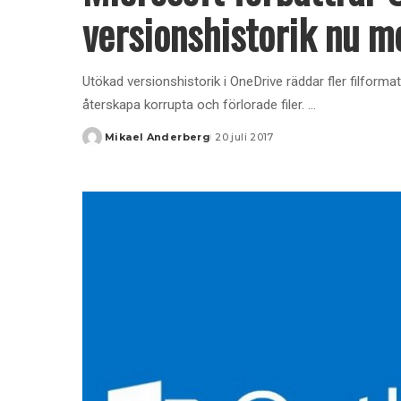
versionshistorik nu me
Utökad versionshistorik i OneDrive räddar fler filforma
återskapa korrupta och förlorade filer.
...
Mikael Anderberg
20 juli 2017
Posted
by