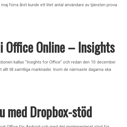
 maj förra året kunde ett litet antal användare av tjänsten prova
 Office Online – Insights
ktionen kallas ”Insights for Office” och redan den 10 december
 allt till samtliga marknader. Inom de närmaste dagarna ska
 nu med Dropbox-stöd
erat Office för Android och med det implementerat stöd för