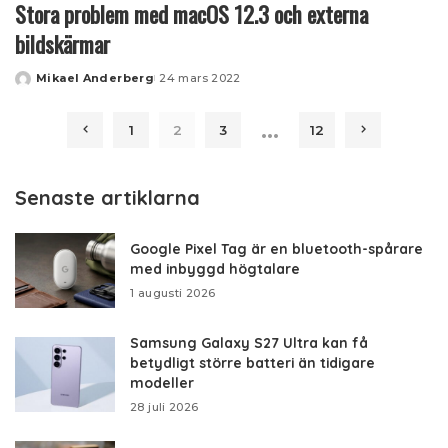
Stora problem med macOS 12.3 och externa
bildskärmar
Mikael Anderberg
24 mars 2022
Posted
by
…
1
2
3
12
Senaste artiklarna
Google Pixel Tag är en bluetooth-spårare
med inbyggd högtalare
1 augusti 2026
Samsung Galaxy S27 Ultra kan få
betydligt större batteri än tidigare
modeller
28 juli 2026