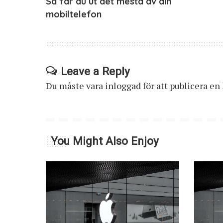
Så får du ut det mesta av din
mobiltelefon
Leave a Reply
Du måste vara
inloggad
för att publicera e
You Might Also Enjoy