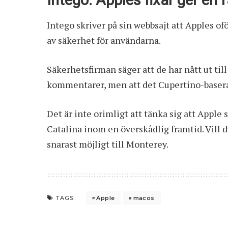
Intego: Apples fixar ger en
Intego skriver på sin webbsajt att Apples of
av säkerhet för användarna.
Säkerhetsfirman säger att de har nått ut till
kommentarer, men att det Cupertino-basera
Det är inte orimligt att tänka sig att Apple 
Catalina inom en överskådlig framtid. Vill d
snarast möjligt till Monterey.
Apple
macos
TAGS: