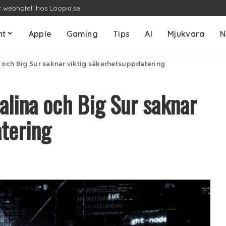
t webhotell hos Loopia.se
nt
Apple
Gaming
Tips
AI
Mjukvara
N
 och Big Sur saknar viktig säkerhetsuppdatering
alina och Big Sur saknar
tering