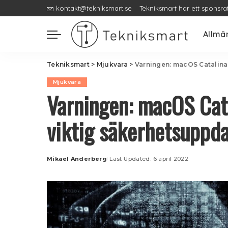
kontakt@tekniksmart.se
Tekniksmart har ett sponsra
Allmä
Tekniksmart
>
Mjukvara
>
Varningen: macOS Catalina
Mjukvara
Varningen: macOS Cat
viktig säkerhetsuppda
Mikael Anderberg
Last Updated: 6 april 2022
Posted
by