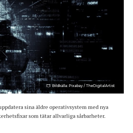
Bildkälla: Pixabay / TheDigitalArtist
t uppdatera sina äldre operativsystem med nya
rhetsfixar som tätar allvarliga sårbarheter.