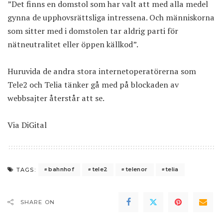
”Det finns en domstol som har valt att med alla medel
gynna de upphovsrättsliga intressena. Och människorna
som sitter med i domstolen tar aldrig parti för
nätneutralitet eller öppen källkod”.
Huruvida de andra stora internetoperatörerna som
Tele2 och Telia tänker gå med på blockaden av
webbsajter återstår att se.
Via
DiGital
bahnhof
tele2
telenor
telia
TAGS:
SHARE ON