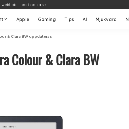
t webhotell hos Loopia.se
nt
Apple
Gaming
Tips
AI
Mjukvara
N
lour & Clara BW uppdateras
ara Colour & Clara BW