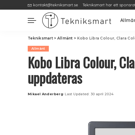
kontakt@tekniksmart.se
Tekniksmart har ett sponsra
Allmä
Tekniksmart
>
Allmänt
>
Kobo Libra Colour, Clara Co
Allmänt
Kobo Libra Colour, Cl
uppdateras
Mikael Anderberg
Last Updated: 30 april 2024
Posted
by