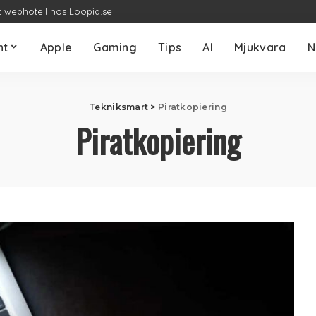
t webhotell hos Loopia.se
nt
Apple
Gaming
Tips
AI
Mjukvara
N
Tekniksmart
>
Piratkopiering
Piratkopiering