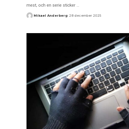
mest, och en serie sticker
...
Mikael Anderberg
28 december 2025
Posted
by