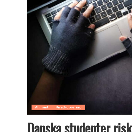
Allmänt
Piratkopiering
Danska studenter risk