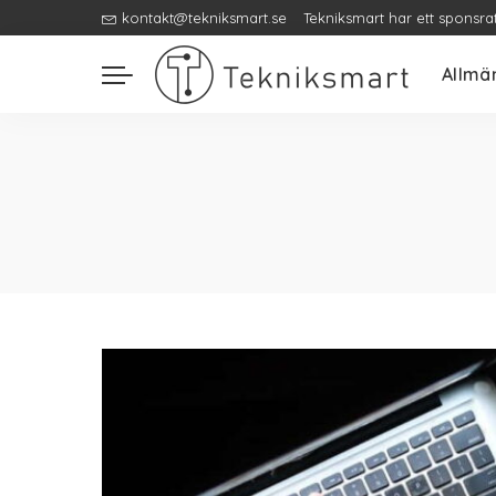
kontakt@tekniksmart.se
Tekniksmart har ett sponsra
Allmä