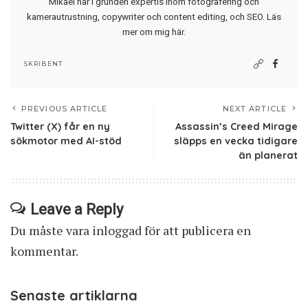
Mikael har i grunden expertis inom fotografering och
kamerautrustning, copywriter och content editing, och SEO.
Läs
mer om mig här
.
SKRIBENT
PREVIOUS ARTICLE
NEXT ARTICLE
Twitter (X) får en ny
Assassin’s Creed Mirage
sökmotor med AI-stöd
släpps en vecka tidigare
än planerat
Leave a Reply
Du måste vara
inloggad
för att publicera en
kommentar.
Senaste artiklarna