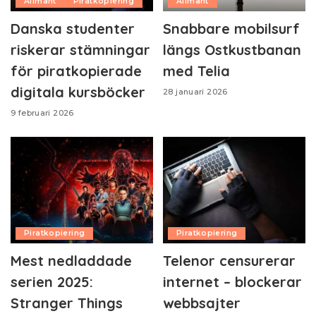
Allmänt
Piratkopiering
Allmänt
Danska studenter
Snabbare mobilsurf
riskerar stämningar
längs Ostkustbanan
för piratkopierade
med Telia
digitala kursböcker
28 januari 2026
9 februari 2026
Piratkopiering
Piratkopiering
Mest nedladdade
Telenor censurerar
serien 2025:
internet – blockerar
Stranger Things
webbsajter