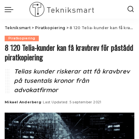
Tekniksmart
>
Piratkopiering
>
8 120 Telia-kunder kan få kravbrev för påstådd piratkopiering
Piratkopiering
8 120 Telia-kunder kan få kravbrev för påstådd
piratkopiering
Telias kunder riskerar att få kravbrev
på tusentals kronor från
advokatfirmor
Mikael Anderberg
Last Updated: 5 september 2021
Posted
by