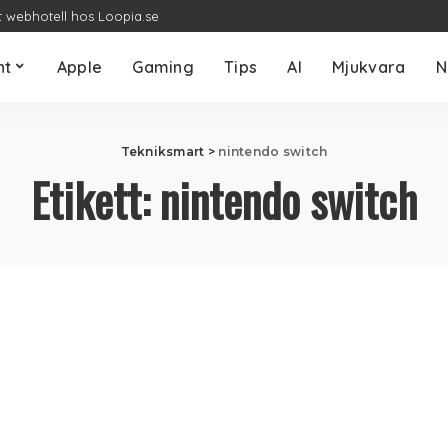
t webhotell hos Loopia.se
nt
Apple
Gaming
Tips
AI
Mjukvara
N
Tekniksmart
>
nintendo switch
Etikett:
nintendo switch