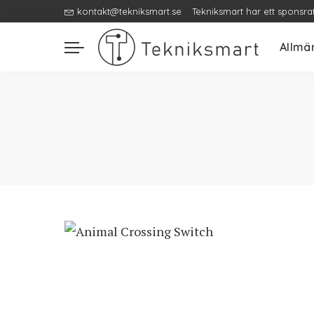
kontakt@tekniksmart.se
Tekniksmart har ett sponsra
Allmä