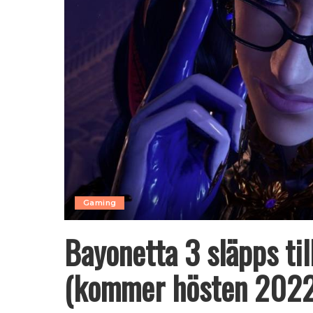
Gaming
Bayonetta 3 släpps ti
(kommer hösten 2022