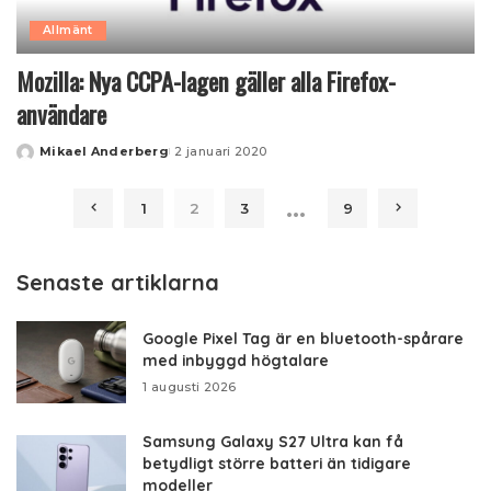
Allmänt
Mozilla: Nya CCPA-lagen gäller alla Firefox-
användare
Mikael Anderberg
2 januari 2020
Posted
by
…
1
2
3
9
Senaste artiklarna
Google Pixel Tag är en bluetooth-spårare
med inbyggd högtalare
1 augusti 2026
Samsung Galaxy S27 Ultra kan få
betydligt större batteri än tidigare
modeller