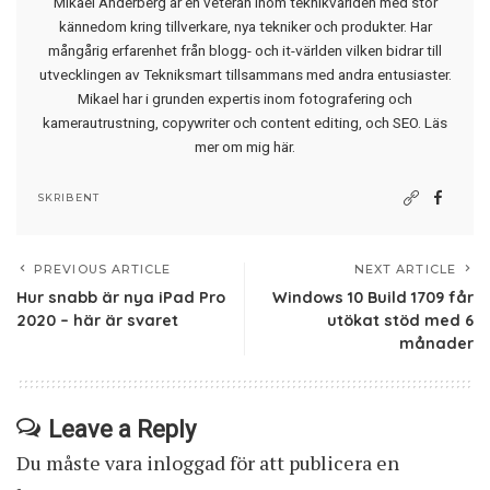
Mikael Anderberg är en veteran inom teknikvärlden med stor
kännedom kring tillverkare, nya tekniker och produkter. Har
mångårig erfarenhet från blogg- och it-världen vilken bidrar till
utvecklingen av Tekniksmart tillsammans med andra entusiaster.
Mikael har i grunden expertis inom fotografering och
kamerautrustning, copywriter och content editing, och SEO.
Läs
mer om mig här
.
SKRIBENT
PREVIOUS ARTICLE
NEXT ARTICLE
Hur snabb är nya iPad Pro
Windows 10 Build 1709 får
2020 – här är svaret
utökat stöd med 6
månader
Leave a Reply
Du måste vara
inloggad
för att publicera en