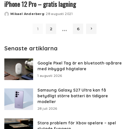
iPhone 12 Pro – gratis lagning
Mikael Anderberg
28 augusti 2021
Posted
by
…
1
2
6
Senaste artiklarna
Google Pixel Tag är en bluetooth-spårare
med inbyggd högtalare
1 augusti 2026
Samsung Galaxy S27 Ultra kan få
betydligt större batteri än tidigare
modeller
28 juli 2026
Stora problem för Xbox-spelare – spel
slutade fungera