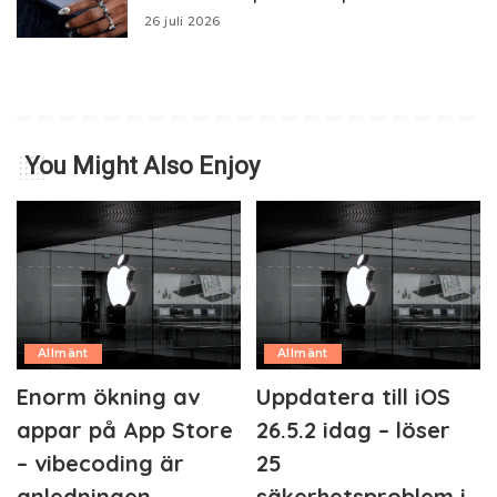
26 juli 2026
You Might Also Enjoy
Allmänt
Allmänt
Enorm ökning av
Uppdatera till iOS
appar på App Store
26.5.2 idag – löser
– vibecoding är
25
anledningen
säkerhetsproblem i