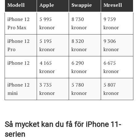
Modell
Apple
Swappie
Mresell
iPhone 12
5 995
8 730
9 759
Pro Max
kronor
kronor
kronor
iPhone 12
5 195
8 320
9 306
Pro
kronor
kronor
kronor
iPhone 12
4 165
6 290
6 675
kronor
kronor
kronor
iPhone 12
3 735
5 780
5 807
mini
kronor
kronor
kronor
Så mycket kan du få för iPhone 11-
serien