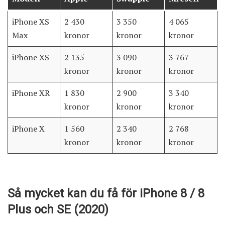
iPhone XS
2 430
3 350
4 065
Max
kronor
kronor
kronor
iPhone XS
2 135
3 090
3 767
kronor
kronor
kronor
iPhone XR
1 830
2 900
3 340
kronor
kronor
kronor
iPhone X
1 560
2 340
2 768
kronor
kronor
kronor
Så mycket kan du få för iPhone 8 / 8
Plus och SE (2020)