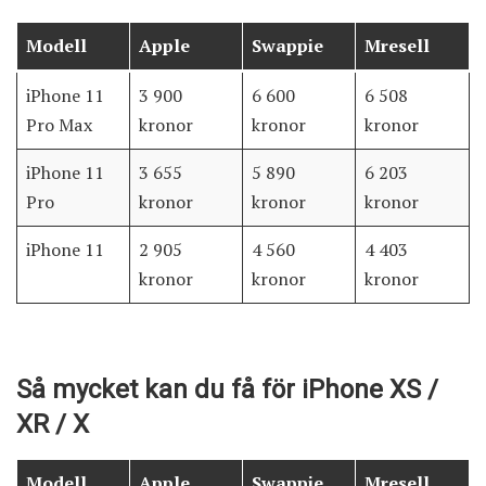
Modell
Apple
Swappie
Mresell
iPhone 11
3 900
6 600
6 508
Pro Max
kronor
kronor
kronor
iPhone 11
3 655
5 890
6 203
Pro
kronor
kronor
kronor
iPhone 11
2 905
4 560
4 403
kronor
kronor
kronor
Så mycket kan du få för iPhone XS /
XR / X
Modell
Apple
Swappie
Mresell