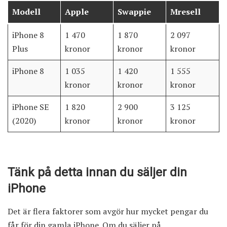
Modell
Apple
Swappie
Mresell
iPhone 8
1 470
1 870
2 097
Plus
kronor
kronor
kronor
iPhone 8
1 035
1 420
1 555
kronor
kronor
kronor
iPhone SE
1 820
2 900
3 125
(2020)
kronor
kronor
kronor
Tänk på detta innan du säljer din
iPhone
Det är flera faktorer som avgör hur mycket pengar du
får för din gamla iPhone. Om du säljer på