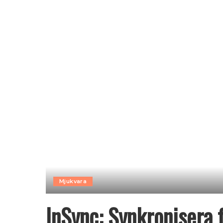
Mjukvara
InSync: Synkronisera fi