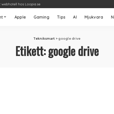
t webhotell hos Loopia.se
nt
Apple
Gaming
Tips
AI
Mjukvara
N
Tekniksmart
>
google drive
Etikett:
google drive