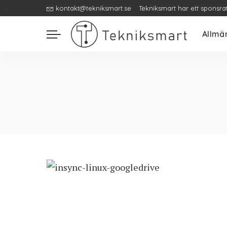
kontakt@tekniksmart.se
Tekniksmart har ett sponsra
Allmä