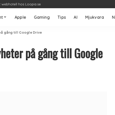
t webhotell hos Loopia.se
nt
Apple
Gaming
Tips
AI
Mjukvara
N
å gång till Google Drive
heter på gång till Google