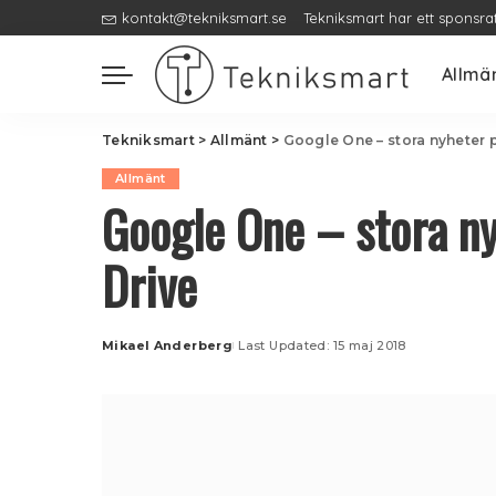
kontakt@tekniksmart.se
Tekniksmart har ett sponsra
Allmä
Tekniksmart
>
Allmänt
>
Google One – stora nyheter p
Allmänt
Google One – stora ny
Drive
Mikael Anderberg
Last Updated: 15 maj 2018
Posted
by