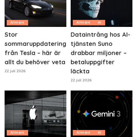
Allmänt
Allmänt
AI
Stor
Dataintrång hos AI-
sommaruppdatering
tjänsten Suno
från Tesla – här är
drabbar miljoner –
allt du behöver veta
betaluppgifter
läckta
22 juli 2026
22 juli 2026
Allmänt
Allmänt
AI