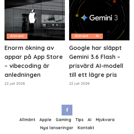
Allmänt
Allmänt
AI
Enorm ökning av
Google har släppt
appar på App Store
Gemini 3.6 Flash –
– vibecoding är
prisvärd AI-modell
anledningen
till ett lägre pris
22 juli 2026
22 juli 2026
Allmänt
Apple
Gaming
Tips
AI
Mjukvara
Nya lanseringar
Kontakt