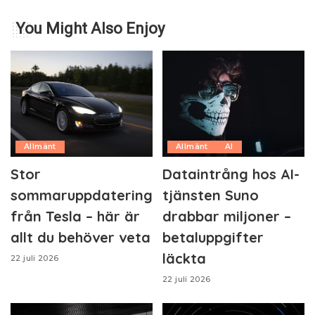
You Might Also Enjoy
Allmänt
Allmänt
AI
Stor
Dataintrång hos AI-
sommaruppdatering
tjänsten Suno
från Tesla – här är
drabbar miljoner –
allt du behöver veta
betaluppgifter
läckta
22 juli 2026
22 juli 2026