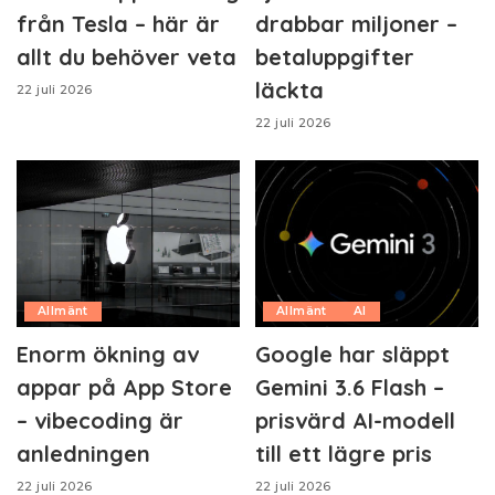
från Tesla – här är
drabbar miljoner –
allt du behöver veta
betaluppgifter
läckta
22 juli 2026
22 juli 2026
Allmänt
Allmänt
AI
Enorm ökning av
Google har släppt
appar på App Store
Gemini 3.6 Flash –
– vibecoding är
prisvärd AI-modell
anledningen
till ett lägre pris
22 juli 2026
22 juli 2026