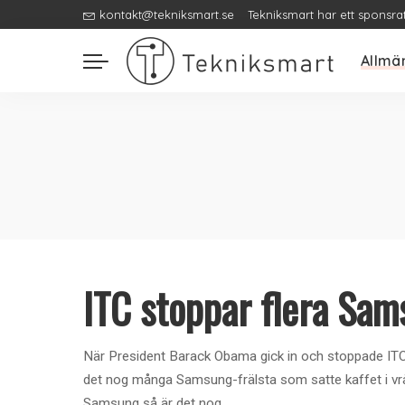
kontakt@tekniksmart.se
Tekniksmart har ett sponsra
Allmä
ITC stoppar flera Sam
När President Barack Obama gick in och stoppade ITC f
det nog många Samsung-frälsta som satte kaffet i vrång
Samsung så är det nog
...