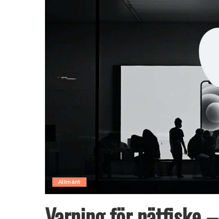
Allmänt
Varning för nätfiske 