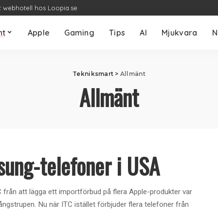
t webhotell hos Loopia.se
nt
Apple
Gaming
Tips
AI
Mjukvara
N
Tekniksmart
>
Allmänt
Allmänt
sung-telefoner i USA
rån att lägga ett importförbud på flera Apple-produkter var
strupen. Nu när ITC istället förbjuder flera telefoner från