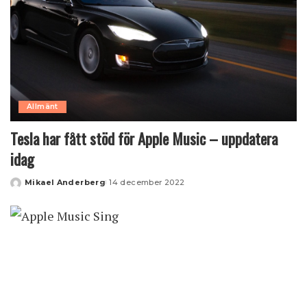
Allmänt
Tesla har fått stöd för Apple Music – uppdatera
idag
Mikael Anderberg
14 december 2022
Posted
by