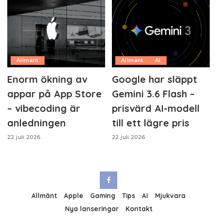
Allmänt
Allmänt
AI
Enorm ökning av
Google har släppt
appar på App Store
Gemini 3.6 Flash –
– vibecoding är
prisvärd AI-modell
anledningen
till ett lägre pris
22 juli 2026
22 juli 2026
Allmänt
Apple
Gaming
Tips
AI
Mjukvara
Nya lanseringar
Kontakt