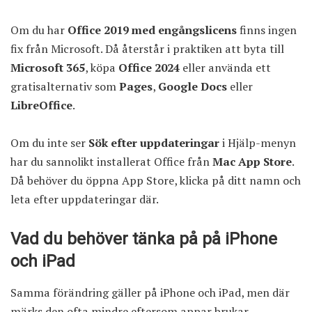
Om du har
Office 2019 med engångslicens
finns ingen
fix från Microsoft. Då återstår i praktiken att byta till
Microsoft 365
, köpa
Office 2024
eller använda ett
gratisalternativ som
Pages
,
Google Docs
eller
LibreOffice
.
Om du inte ser
Sök efter uppdateringar
i Hjälp-menyn
har du sannolikt installerat Office från
Mac App Store
.
Då behöver du öppna App Store, klicka på ditt namn och
leta efter uppdateringar där.
Vad du behöver tänka på på iPhone
och iPad
Samma förändring gäller på iPhone och iPad, men där
märks den ofta mindre eftersom appar brukar