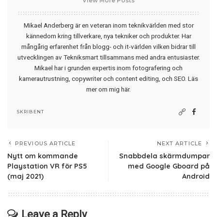
View More Posts
Mikael Anderberg är en veteran inom teknikvärlden med stor
kännedom kring tillverkare, nya tekniker och produkter. Har
mångårig erfarenhet från blogg- och it-världen vilken bidrar till
utvecklingen av Tekniksmart tillsammans med andra entusiaster.
Mikael har i grunden expertis inom fotografering och
kamerautrustning, copywriter och content editing, och SEO.
Läs
mer om mig här
.
SKRIBENT
PREVIOUS ARTICLE
NEXT ARTICLE
Nytt om kommande
Snabbdela skärmdumpar
Playstation VR för PS5
med Google Gboard på
(maj 2021)
Android
Leave a Reply