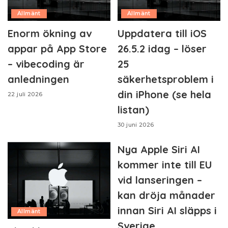
Allmänt
Allmänt
Enorm ökning av
Uppdatera till iOS
appar på App Store
26.5.2 idag – löser
– vibecoding är
25
anledningen
säkerhetsproblem i
din iPhone (se hela
22 juli 2026
listan)
30 juni 2026
Nya Apple Siri AI
kommer inte till EU
vid lanseringen –
kan dröja månader
innan Siri AI släpps i
Allmänt
Sverige