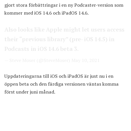
gjort stora förbättringar i en ny Podcaster-version som
kommer med iOS 14.6 och iPadOS 14.6.
Also looks like Apple might let users access
their “previous library” (pre- iOS 14.5) in
Podcasts in iOS 14.6 beta 3.
— Steve Moser (@SteveMoser)
May 10, 2021
Uppdateringarna till iOS och iPadOS är just nu i en
öppen beta och den färdiga versionen väntas komma
först under juni månad.