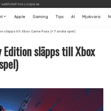
t webhotell hos Loopia.se
nt
Apple
Gaming
Tips
AI
Mjukvara
N
n släpps till Xbox Game Pass (+ 7 andra spel)
Edition släpps till Xbox
spel)