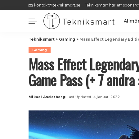
kontakt@tekniksmart.se
Tekniksmart har ett sponsra
Allmä
Tekniksmart
>
Gaming
>
Mass Effect Legendary Editio
Gaming
Mass Effect Legendary 
Game Pass (+ 7 andra 
Mikael Anderberg
Last Updated: 4 januari 2022
Posted
by