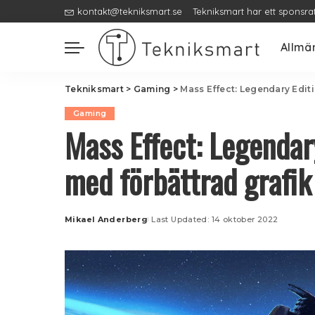
kontakt@tekniksmart.se
Tekniksmart har ett sponsra
Allmä
Tekniksmart
>
Gaming
>
Mass Effect: Legendary Editi
Gaming
Mass Effect: Legendar
med förbättrad grafik
Mikael Anderberg
Last Updated: 14 oktober 2022
Posted
by