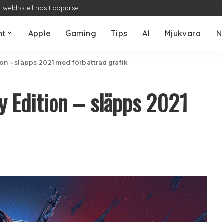
t webhotell hos Loopia.se
nt
Apple
Gaming
Tips
AI
Mjukvara
N
on – släpps 2021 med förbättrad grafik
y Edition – släpps 2021