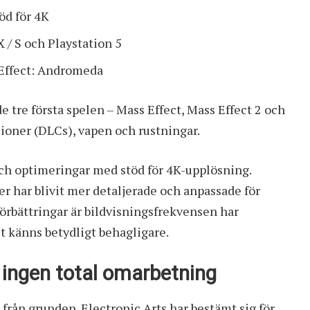
öd för 4K
 / S och Playstation 5
 Effect: Andromeda
 tre första spelen – Mass Effect, Mass Effect 2 och
sioner (DLCs), vapen och rustningar.
och optimeringar med stöd för 4K-upplösning.
r har blivit mer detaljerade och anpassade för
örbättringar är bildvisningsfrekvensen har
let känns betydligt behagligare.
ingen total omarbetning
från grunden. Electronic Arts har bestämt sig för