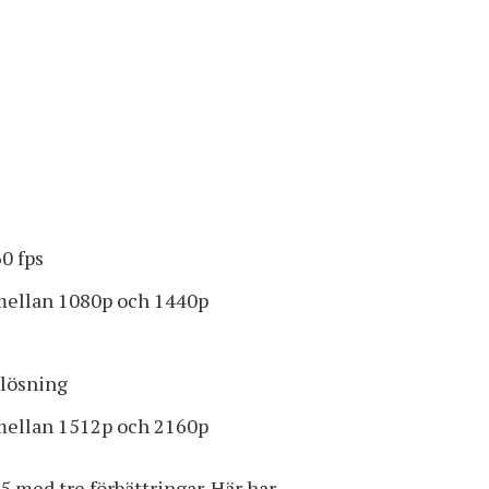
0 fps
mellan 1080p och 1440p
plösning
mellan 1512p och 2160p
5 med tre förbättringar. Här har