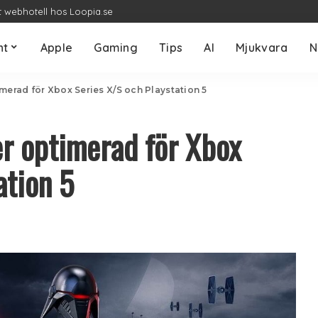
t webhotell hos Loopia.se
nt
Apple
Gaming
Tips
AI
Mjukvara
N
imerad för Xbox Series X/S och Playstation 5
der optimerad för Xbox
ation 5