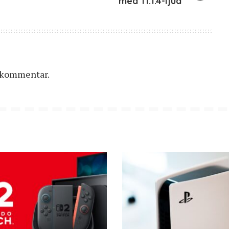
med 11.1.4-ljud
n kommentar.