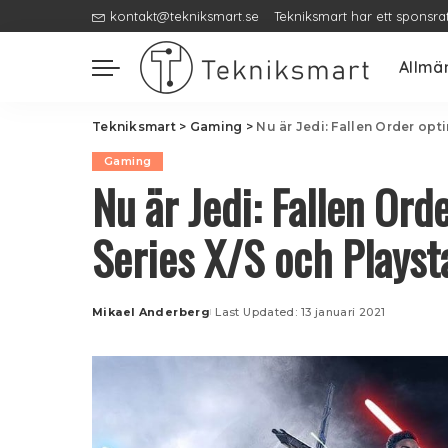
kontakt@tekniksmart.se
Tekniksmart har ett sponsra
Allmä
Tekniksmart
>
Gaming
>
Nu är Jedi: Fallen Order opt
Gaming
Nu är Jedi: Fallen Or
Series X/S och Playst
Mikael Anderberg
Last Updated: 13 januari 2021
Posted
by