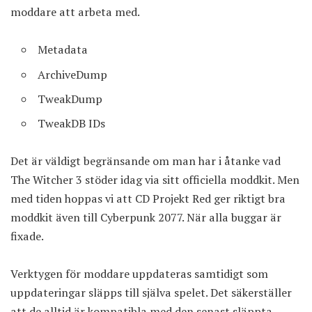
moddare att arbeta med.
Metadata
ArchiveDump
TweakDump
TweakDB IDs
Det är väldigt begränsande om man har i åtanke vad
The Witcher 3 stöder idag via
sitt officiella moddkit
. Men
med tiden hoppas vi att CD Projekt Red ger riktigt bra
moddkit även till Cyberpunk 2077. När alla buggar är
fixade.
Verktygen för moddare uppdateras samtidigt som
uppdateringar släpps till själva spelet. Det säkerställer
att de alltid är kompatibla med den senast släppta