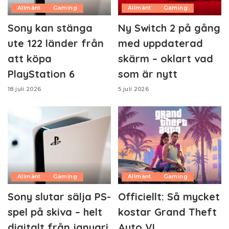
Allmänt
Gaming
Allmänt
Gaming
Sony kan stänga
Ny Switch 2 på gång
ute 122 länder från
med uppdaterad
att köpa
skärm – oklart vad
PlayStation 6
som är nytt
18 juli 2026
5 juli 2026
Allmänt
Gaming
Allmänt
Gaming
Sony slutar sälja PS-
Officiellt: Så mycket
spel på skiva – helt
kostar Grand Theft
digitalt från januari
Auto VI