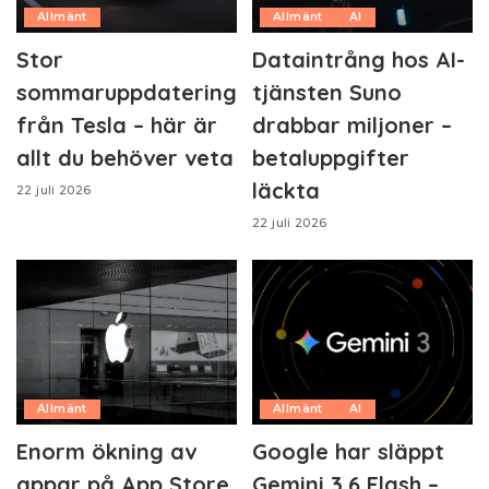
Allmänt
Allmänt
AI
Stor
Dataintrång hos AI-
sommaruppdatering
tjänsten Suno
från Tesla – här är
drabbar miljoner –
allt du behöver veta
betaluppgifter
läckta
22 juli 2026
22 juli 2026
Allmänt
Allmänt
AI
Enorm ökning av
Google har släppt
appar på App Store
Gemini 3.6 Flash –