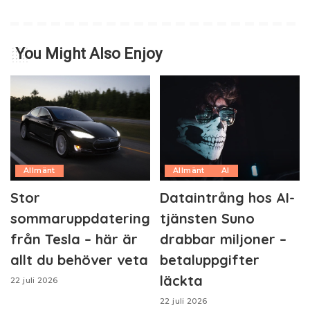
You Might Also Enjoy
Allmänt
Allmänt
AI
Stor
Dataintrång hos AI-
sommaruppdatering
tjänsten Suno
från Tesla – här är
drabbar miljoner –
allt du behöver veta
betaluppgifter
läckta
22 juli 2026
22 juli 2026